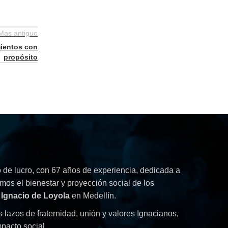
Mas antiguo
ientos con
propósito
de lucro, con 67 años de experiencia, dedicada a
mos el bienestar y proyección social de los
 Ignacio de Loyola
en Medellín.
s lazos de fraternidad, unión y valores Ignacianos,
pacto social.