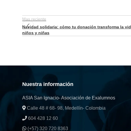
Mas reciente
Navidad solidaria: cómo tu donación transforma la vi
niños y niñas
Nuestra información
ASIA San Ignacio- Asociación de Exalumnos
Calle 48 # 68- 98, Medellín- Colombia
604 428 12 60
(+57) 320 720 8363