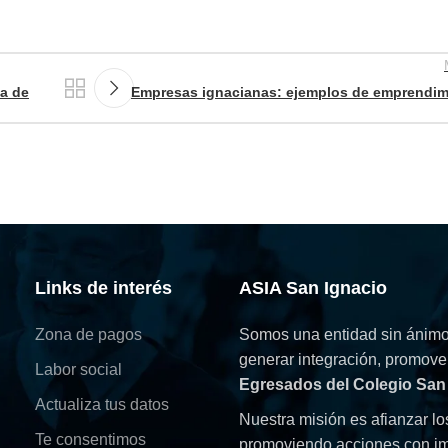
da de
Empresas ignacianas: ejemplos de emprendim
Links de interés
ASIA San Ignacio
Zona de pagos
Somos una entidad sin ánimo 
generar integración, promove
Labor social
Egresados del Colegio San
Actualiza tus datos
Nuestra misión es afianzar lo
Te consentimos
promoviendo acciones con im