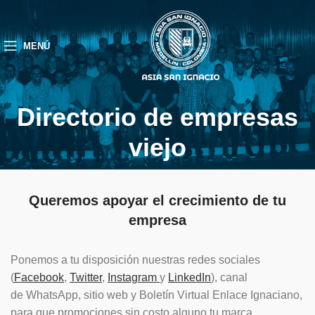
MENÚ
Directorio de empresas
viejo
Queremos apoyar el crecimiento de tu
empresa
Ponemos a tu disposición nuestras redes sociales
(
Facebook
,
Twitter
,
Instagram
y
LinkedIn
), canal
de WhatsApp, sitio web y Boletín Virtual Enlace Ignaciano,
para que promociones sin costo alguno tu marca,